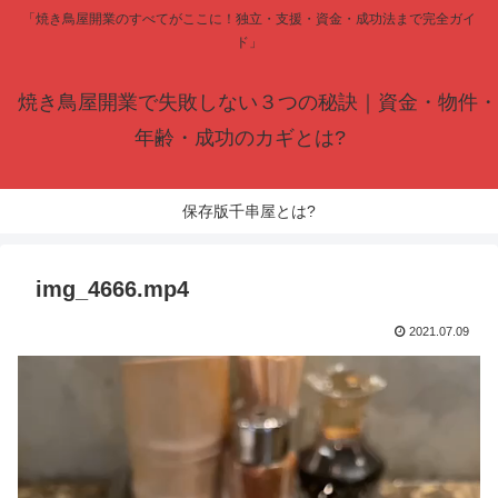
「焼き鳥屋開業のすべてがここに！独立・支援・資金・成功法まで完全ガイ
ド」
焼き鳥屋開業で失敗しない３つの秘訣｜資金・物件・
年齢・成功のカギとは?
保存版千串屋とは?
img_4666.mp4
2021.07.09
動
画
プ
レ
ー