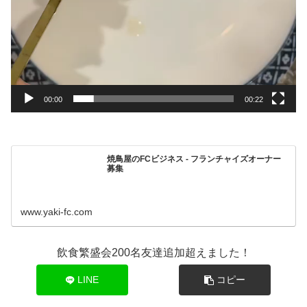
00:00
00:22
焼鳥屋のFCビジネス - フランチャイズオーナー
募集
www.yaki-fc.com
飲食繁盛会200名友達追加超えました！
LINE
コピー