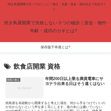
「焼き鳥屋開業のすべてがここに！独立・支援・資金・成功法まで完全ガイ
ド」
焼き鳥屋開業で失敗しない３つの秘訣｜資金・物件・
年齢・成功のカギとは?
保存版千串屋とは?
飲食店開業 資格
年間200日以上乗る満員電車にサ
開業の教え
ヨナラ出来る日はそう遠くはない
焼鳥屋を未経験から開業すると考えた場合、何から手をつけていいの
か分からないという声を多く耳にします。巷の本には書いていない
google検索にヒットしたこのブログのみで公開しています。焼鳥屋脱