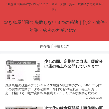
「焼き鳥屋開業のすべてがここに！独立・支援・資金・成功法まで完全ガイ
ド」
焼き鳥屋開業で失敗しない３つの秘訣｜資金・物件・
年齢・成功のカギとは?
保存版千串屋とは?
少しの間、定期的に自店、暖簾分
飲食店リアル情報開業タイミング
け店の売上を公開していきます
焼き鳥屋の独立やフランチャイズ加盟を検討中の方へ。2025年3月21
日の実際の営業データを公開中！平日でも93名来店・売上46万円
超・利益11万円超の高回転高粗利モデル。リアルな数字と成功の秘
訣を知りたい方は要チェック。
2025.03.27
次世代の飲食店開業｜商住宅の可