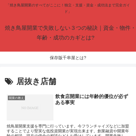
「焼き鳥屋開業のすべてがここに！独立・支援・資金・成功法まで完全ガイ
ド」
焼き鳥屋開業で失敗しない３つの秘訣｜資金・物件・
年齢・成功のカギとは?
保存版千串屋とは?
居抜き店舗
飲食店開業には年齢的優位が必ず
開業の教え
ある事実
焼鳥屋開業支援を専門に行っています。今フランチャイズなどに加盟
することでより堅実な低投資開業が実現出来ます。創業融資や開業年
齢の相談、現在の借金の相談などもお受けしています。開業失敗して