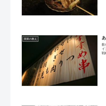
開業の教え
飲
イ
戦