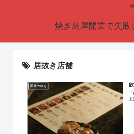
「焼
焼き鳥屋開業で失敗
居抜き店舗
開業の教え
「
上