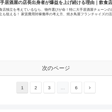
大手居酒屋の店長出身者が爆益を上げ続ける理由｜飲食
食店独立を考えているなら、物件選びが命！特に大手居酒屋チェーンの
上も狙える！ 家賃費用対稼働率の考え方、焼き鳥屋フランチャイズの
次のページ
次
1
2
3
…
6
へ