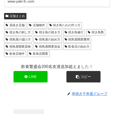
www.yaki-fc.com
店舗まとめ
居抜き店舗
店舗物件
焼き鳥たれの作り方
焼き鳥の刺し方
焼き鳥の焼き方
焼き鳥修行
焼き鳥塾
焼鳥屋の儲け方
焼鳥屋の始め方
焼鳥屋開業費用
焼鳥屋開業資格
焼鳥屋開業資金
飲食店の始め方
飲食店物件
飲食店開業
飲食繁盛会200名友達追加超えました！
LINE
コピー
串焼き千串屋グループ