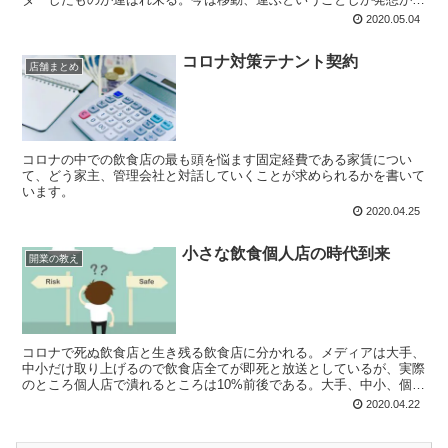
いが10年以内には寿司を人間以上のものをロボットが握りカウンタ
2020.05.04
ーで人間と心意気を語る時代が来ることを内容として書いています
コロナ対策テナント契約
店舗まとめ
コロナの中での飲食店の最も頭を悩ます固定経費である家賃につい
て、どう家主、管理会社と対話していくことが求められるかを書いて
います。
2020.04.25
小さな飲食個人店の時代到来
開業の教え
コロナで死ぬ飲食店と生き残る飲食店に分かれる。メディアは大手、
中小だけ取り上げるので飲食店全てが即死と放送としているが、実際
のところ個人店で潰れるところは10%前後である。大手、中小、個人
とそれぞれの廃業率を明確に分けて出してもらいたい。
2020.04.22