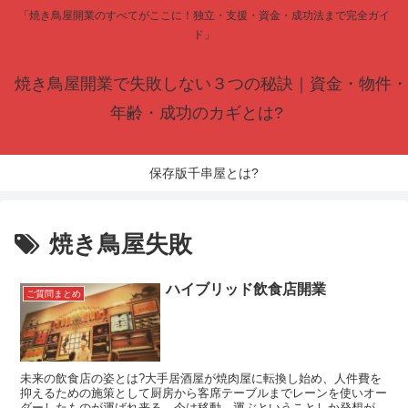
「焼き鳥屋開業のすべてがここに！独立・支援・資金・成功法まで完全ガイ
ド」
焼き鳥屋開業で失敗しない３つの秘訣｜資金・物件・
年齢・成功のカギとは?
保存版千串屋とは?
焼き鳥屋失敗
ハイブリッド飲食店開業
ご質問まとめ
未来の飲食店の姿とは?大手居酒屋が焼肉屋に転換し始め、人件費を
抑えるための施策として厨房から客席テーブルまでレーンを使いオー
ダーしたものが運ばれ来る。今は移動、運ぶということしか発想がな